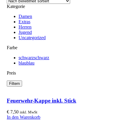
Kategorie
Damen
Extras
Herren
Jugend
Uncategorized
Farbe
schwarz
schwarz
blau
blau
Preis
Filtern
Feuerwehr-Kappe inkl. Stick
€
7,50
inkl. MwSt
In den Warenkorb